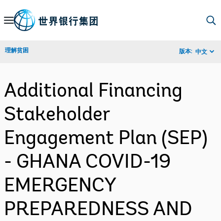
Skip
to
Main
理解贫困
版本:
中文
Navigation
Additional Financing
Stakeholder
Engagement Plan (SEP)
- GHANA COVID-19
EMERGENCY
PREPAREDNESS AND