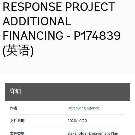
RESPONSE PROJECT
ADDITIONAL
FINANCING - P174839
(英语)
详细
作者
Borrowing Agency;
文件日期
2020/10/20
文件类型
Stakeholder Engagement Plan