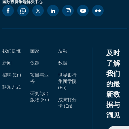
国际投资争端解决中心
我们是谁
国家
活动
及时
了解
新闻
议题
数据
我们
招聘 (En)
项目与业
世界银行
务
集团学院
的最
联系方式
(En)
新数
研究与出
版物 (En)
成果打分
据与
卡 (En)
洞见