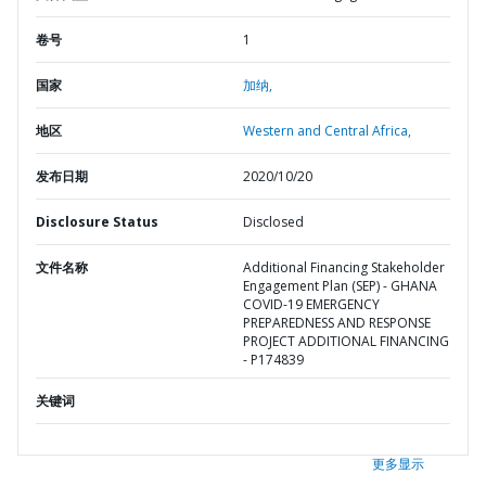
卷号
1
国家
加纳,
地区
Western and Central Africa,
发布日期
2020/10/20
Disclosure Status
Disclosed
文件名称
Additional Financing Stakeholder
Engagement Plan (SEP) - GHANA
COVID-19 EMERGENCY
PREPAREDNESS AND RESPONSE
PROJECT ADDITIONAL FINANCING
- P174839
关键词
更多显示