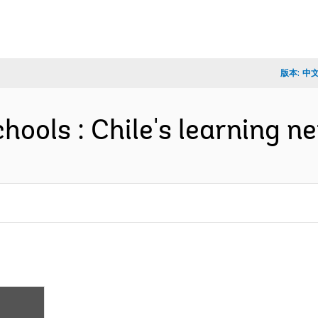
版本:
中
hools : Chile's learning