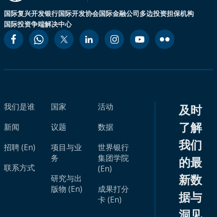
国际复兴开发银行
国际开发协会
国际金融公司
多边投资担保机构
国际投资争端解决中心
我们是谁
国家
活动
及时
了解
新闻
议题
数据
我们
招聘 (En)
项目与业
世界银行
务
集团学院
的最
联系方式
(En)
新数
研究与出
版物 (En)
成果打分
据与
卡 (En)
洞见