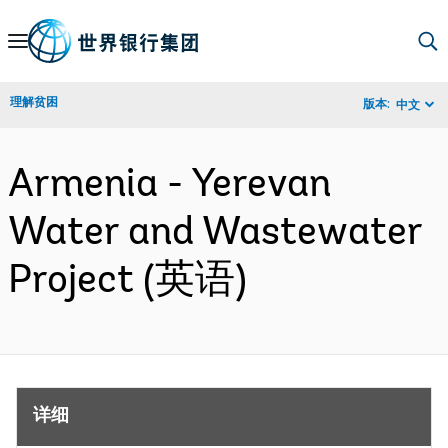
Skip
to
Main
理解贫困
版本:
中文
Navigation
Armenia - Yerevan
Water and Wastewater
Project (英语)
详细