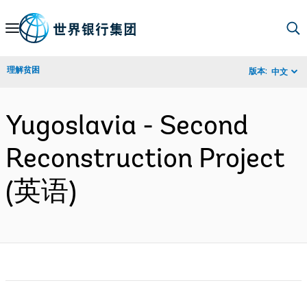
Skip
to
Main
理解贫困
版本:
中文
Navigation
Yugoslavia - Second
Reconstruction Project
(英语)