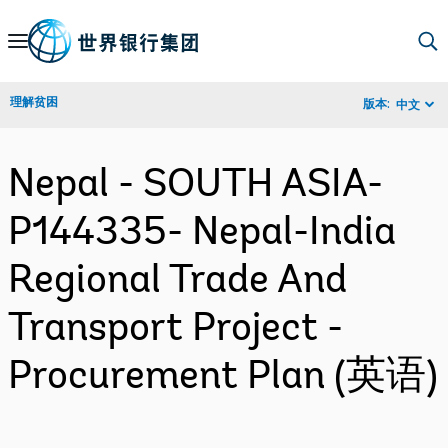
Skip
to
Main
理解贫困
版本:
中文
Navigation
Nepal - SOUTH ASIA-
P144335- Nepal-India
Regional Trade And
Transport Project -
Procurement Plan (英语)