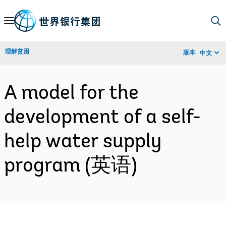
Skip
to
Main
理解贫困
版本:
中文
Navigation
A model for the
development of a self-
help water supply
program (英语)