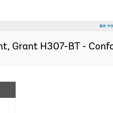
版本:
中
nt, Grant H307-BT - Con