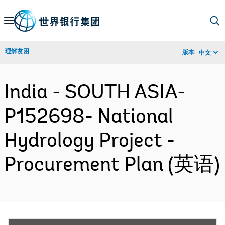
Skip
to
Main
理解贫困
版本:
中文
Navigation
India - SOUTH ASIA-
P152698- National
Hydrology Project -
Procurement Plan (英语)