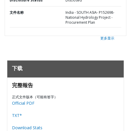
Disclosure Status
Disclosed
文件名称
India - SOUTH ASIA- P152698-
National Hydrology Project -
Procurement Plan
更多显示
下载
完整報告
正式文件版本（可能有签字）
Official PDF
TXT*
Download Stats