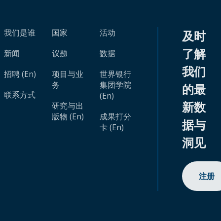
我们是谁
国家
活动
及时
了解
新闻
议题
数据
我们
招聘 (En)
项目与业
世界银行
务
集团学院
的最
联系方式
(En)
新数
研究与出
版物 (En)
成果打分
据与
卡 (En)
洞见
注册