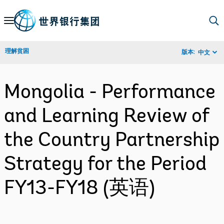
Skip
to
Main
理解贫困
版本:
中文
Navigation
Mongolia - Performance
and Learning Review of
the Country Partnership
Strategy for the Period
FY13-FY18 (英语)