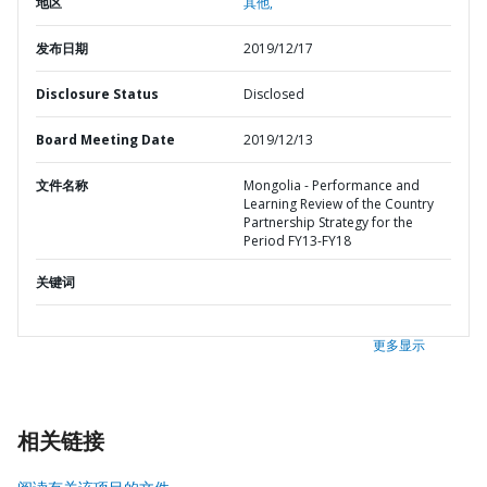
地区
其他,
发布日期
2019/12/17
Disclosure Status
Disclosed
Board Meeting Date
2019/12/13
文件名称
Mongolia - Performance and
Learning Review of the Country
Partnership Strategy for the
Period FY13-FY18
关键词
更多显示
相关链接