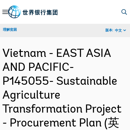
Skip
to
Main
理解贫困
版本:
中文
Navigation
Vietnam - EAST ASIA
AND PACIFIC-
P145055- Sustainable
Agriculture
Transformation Project
- Procurement Plan (英