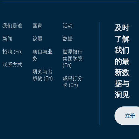
我们是谁
国家
活动
及时
了解
新闻
议题
数据
我们
招聘 (En)
项目与业
世界银行
务
集团学院
的最
联系方式
(En)
新数
研究与出
版物 (En)
成果打分
据与
卡 (En)
洞见
注册