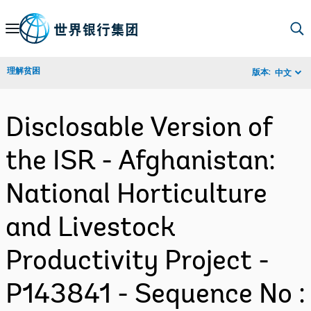
Skip
to
Main
理解贫困
版本:
中文
Navigation
Disclosable Version of
the ISR - Afghanistan:
National Horticulture
and Livestock
Productivity Project -
P143841 - Sequence No :