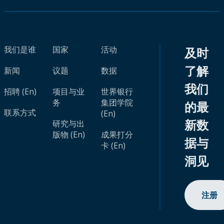
我们是谁
国家
活动
及时
了解
新闻
议题
数据
我们
招聘 (En)
项目与业
世界银行
务
集团学院
的最
联系方式
(En)
新数
研究与出
版物 (En)
成果打分
据与
卡 (En)
洞见
注册