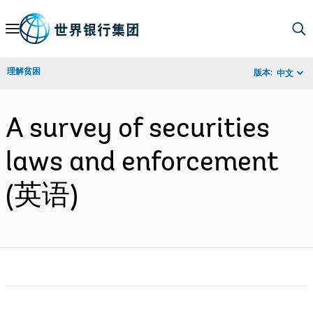
Skip
to
Main
理解贫困
版本:
中文
Navigation
A survey of securities
laws and enforcement
(英语)