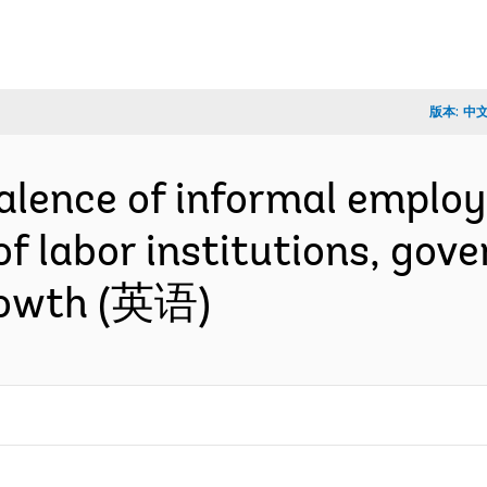
版本:
中
alence of informal emplo
 of labor institutions, gov
rowth (英语)