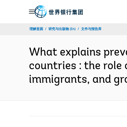
Skip
to
Main
理解贫困
研究与出版物 (En)
文件与报告库
Navigation
What explains prev
countries : the role
immigrants, and g