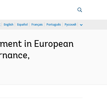
文
English
Español
Français
Português
Русский
yment in European
ernance,