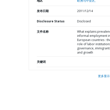
地区
欧洲与中亚区,
发布日期
2011/12/14
Disclosure Status
Disclosed
文件名称
What explains prevalen
informal employment i
European countries : th
role of labor institution
governance, immigrants
and growth
关键词
更多显示