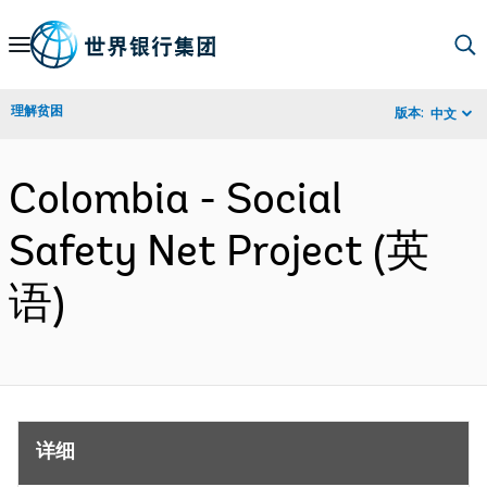
Skip
to
Main
理解贫困
版本:
中文
Navigation
Colombia - Social
Safety Net Project (英
语)
详细