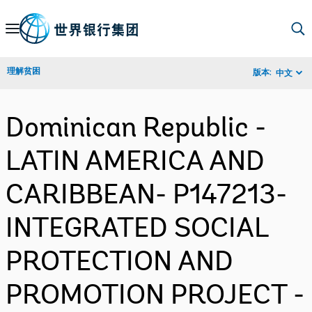
Skip
to
Main
理解贫困
版本:
中文
Navigation
Dominican Republic -
LATIN AMERICA AND
CARIBBEAN- P147213-
INTEGRATED SOCIAL
PROTECTION AND
PROMOTION PROJECT -