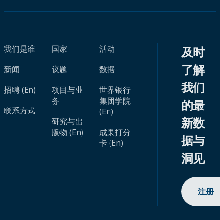
我们是谁
国家
活动
及时
了解
新闻
议题
数据
我们
招聘 (En)
项目与业
世界银行
务
集团学院
的最
联系方式
(En)
新数
研究与出
版物 (En)
成果打分
据与
卡 (En)
洞见
注册