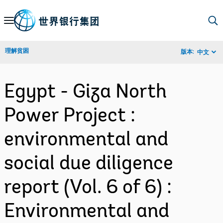
Skip
to
Main
理解贫困
版本:
中文
Navigation
Egypt - Giza North
Power Project :
environmental and
social due diligence
report (Vol. 6 of 6) :
Environmental and