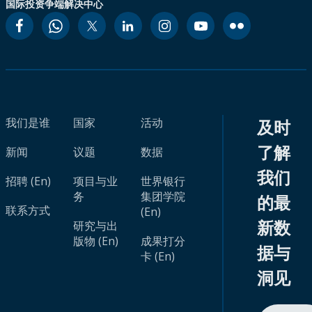
国际投资争端解决中心
我们是谁
国家
活动
及时
了解
新闻
议题
数据
我们
招聘 (En)
项目与业
世界银行
务
集团学院
的最
联系方式
(En)
新数
研究与出
版物 (En)
成果打分
据与
卡 (En)
洞见