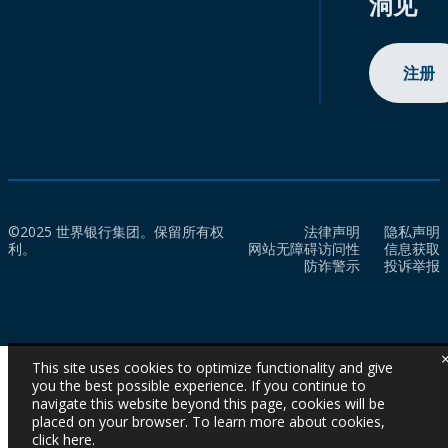
洞见
注册
©2025 世界银行集团。保留所有权
法律声明
隐私声明
利。
网站无障碍访问性
信息获取
防诈警示
投诉举报
This site uses cookies to optimize functionality and give
you the best possible experience. If you continue to
navigate this website beyond this page, cookies will be
placed on your browser. To learn more about cookies,
click here
.