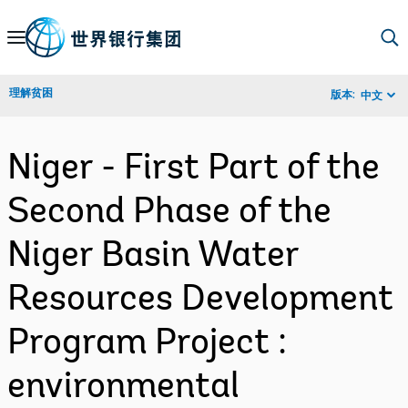
Skip
to
Main
理解贫困
版本:
中文
Navigation
Niger - First Part of the
Second Phase of the
Niger Basin Water
Resources Development
Program Project :
environmental