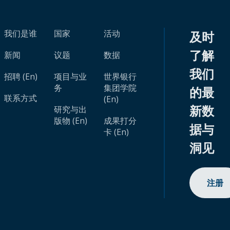
我们是谁
国家
活动
及时
了解
新闻
议题
数据
我们
招聘 (En)
项目与业
世界银行
务
集团学院
的最
联系方式
(En)
新数
研究与出
版物 (En)
成果打分
据与
卡 (En)
洞见
注册