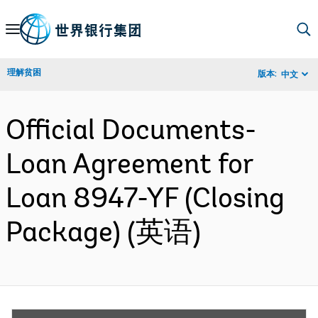
Skip
to
Main
理解贫困
版本:
中文
Navigation
Official Documents-
Loan Agreement for
Loan 8947-YF (Closing
Package) (英语)