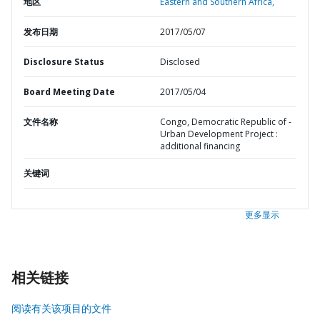
地区
Eastern and Southern Africa,
发布日期
2017/05/07
Disclosure Status
Disclosed
Board Meeting Date
2017/05/04
文件名称
Congo, Democratic Republic of -
Urban Development Project :
additional financing
关键词
更多显示
相关链接
阅读有关该项目的文件