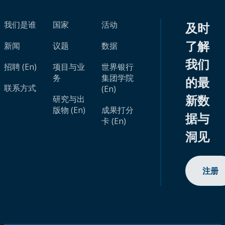
我们是谁
国家
活动
及时
了解
新闻
议题
数据
我们
招聘 (En)
项目与业
世界银行
务
集团学院
的最
联系方式
(En)
新数
研究与出
版物 (En)
成果打分
据与
卡 (En)
洞见
注册