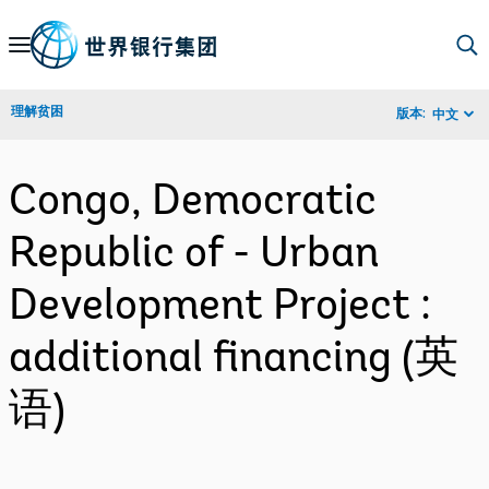
Skip
to
Main
理解贫困
版本:
中文
Navigation
Congo, Democratic
Republic of - Urban
Development Project :
additional financing (英
语)