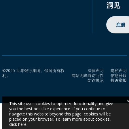
洞见
注册
©2025 世界银行集团。保留所有权
法律声明
隐私声明
利。
网站无障碍访问性
信息获取
防诈警示
投诉举报
This site uses cookies to optimize functionality and give
you the best possible experience. If you continue to
navigate this website beyond this page, cookies will be
placed on your browser. To learn more about cookies,
click here
.