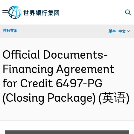
Skip
to
Main
理解贫困
版本:
中文
Navigation
Official Documents-
Financing Agreement
for Credit 6497-PG
(Closing Package) (英语)