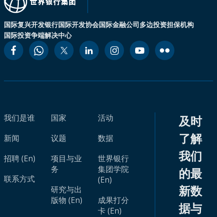
国际复兴开发银行
国际开发协会
国际金融公司
多边投资担保机构
国际投资争端解决中心
我们是谁
国家
活动
及时
了解
新闻
议题
数据
我们
招聘 (En)
项目与业
世界银行
务
集团学院
的最
联系方式
(En)
新数
研究与出
版物 (En)
成果打分
据与
卡 (En)