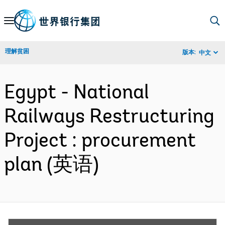
Skip
to
Main
理解贫困
版本:
中文
Navigation
Egypt - National
Railways Restructuring
Project : procurement
plan (英语)