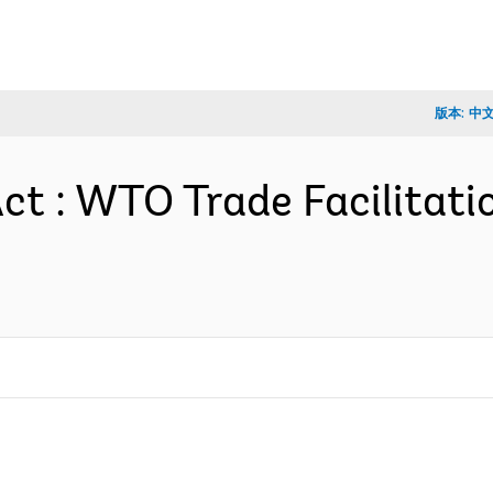
版本:
中
t : WTO Trade Facilitat