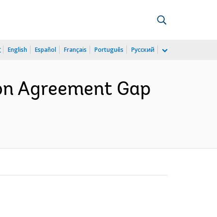
文
English
Español
Français
Português
Русский
ion Agreement Gap