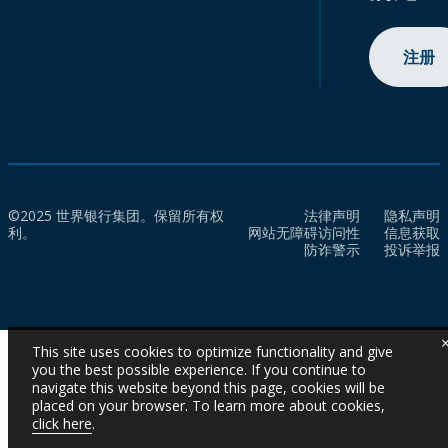
注册
©2025 世界银行集团。保留所有权
法律声明
隐私声明
利。
网站无障碍访问性
信息获取
防诈警示
投诉举报
This site uses cookies to optimize functionality and give
you the best possible experience. If you continue to
navigate this website beyond this page, cookies will be
placed on your browser. To learn more about cookies,
click here
.