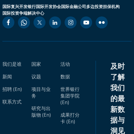
国际复兴开发银行
国际开发协会
国际金融公司
多边投资担保机构
国际投资争端解决中心
我们是谁
国家
活动
及时
了解
新闻
议题
数据
我们
招聘 (En)
项目与业
世界银行
务
集团学院
的最
联系方式
(En)
新数
研究与出
版物 (En)
成果打分
据与
卡 (En)
洞见