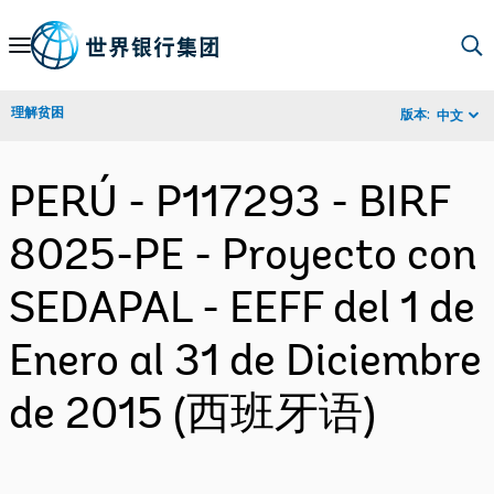
Skip
to
Main
理解贫困
版本:
中文
Navigation
PERÚ - P117293 - BIRF
8025-PE - Proyecto con
SEDAPAL - EEFF del 1 de
Enero al 31 de Diciembre
de 2015 (西班牙语)