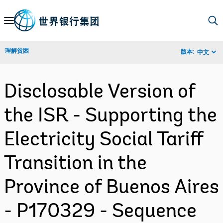
Skip
to
Main
理解贫困
版本:
中文
Navigation
Disclosable Version of
the ISR - Supporting the
Electricity Social Tariff
Transition in the
Province of Buenos Aires
- P170329 - Sequence