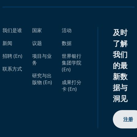
我们是谁
国家
活动
及时
了解
新闻
议题
数据
我们
招聘 (En)
项目与业
世界银行
务
集团学院
的最
联系方式
(En)
新数
研究与出
版物 (En)
成果打分
据与
卡 (En)
洞见
注册