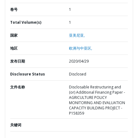
卷号
1
Total Volume(s)
1
国家
亚美尼亚,
地区
欧洲与中亚区,
发布日期
2020/04/29
Disclosure Status
Disclosed
文件名称
Disclosable Restructuring and
(or) Additional Financing Paper -
AGRICULTURE POLICY
MONITORING AND EVALUATION
CAPACITY BUILDING PROJECT -
P158359
关键词