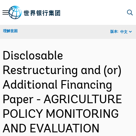
Skip
to
Main
理解贫困
版本:
中文
Navigation
Disclosable
Restructuring and (or)
Additional Financing
Paper - AGRICULTURE
POLICY MONITORING
AND EVALUATION