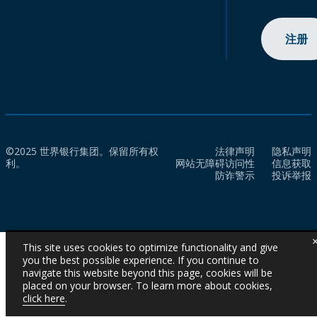
注册
©2025 世界银行集团。保留所有权
法律声明
隐私声明
利。
网站无障碍访问性
信息获取
防诈警示
投诉举报
This site uses cookies to optimize functionality and give
you the best possible experience. If you continue to
navigate this website beyond this page, cookies will be
placed on your browser. To learn more about cookies,
click here
.