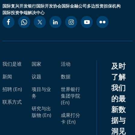
国际复兴开发银行
国际开发协会
国际金融公司
多边投资担保机构
国际投资争端解决中心
我们是谁
国家
活动
及时
了解
新闻
议题
数据
我们
招聘 (En)
项目与业
世界银行
务
集团学院
的最
联系方式
(En)
新数
研究与出
版物 (En)
成果打分
据与
卡 (En)
洞见