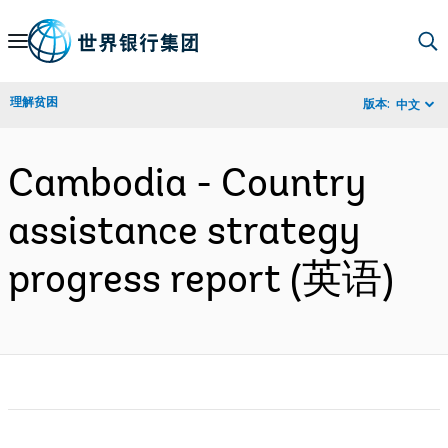
Skip
to
Main
理解贫困
版本:
中文
Navigation
Cambodia - Country
assistance strategy
progress report (英语)