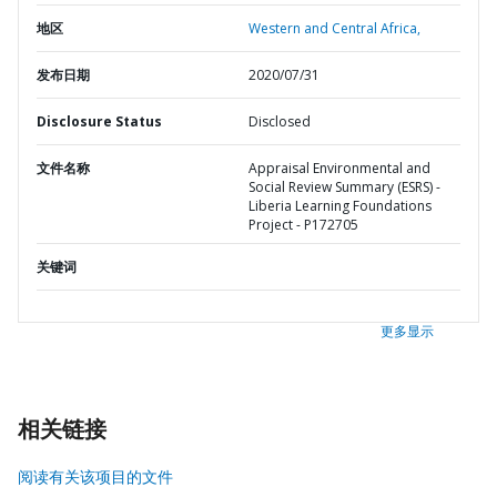
地区
Western and Central Africa,
发布日期
2020/07/31
Disclosure Status
Disclosed
文件名称
Appraisal Environmental and
Social Review Summary (ESRS) -
Liberia Learning Foundations
Project - P172705
关键词
更多显示
相关链接
阅读有关该项目的文件