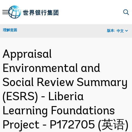
Skip
to
Main
理解贫困
版本:
中文
Navigation
Appraisal
Environmental and
Social Review Summary
(ESRS) - Liberia
Learning Foundations
Project - P172705 (英语)