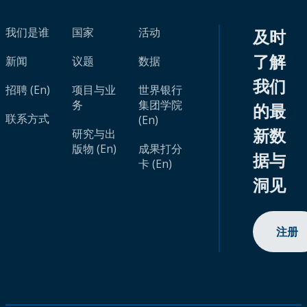
我们是谁
国家
活动
及时
了解
新闻
议题
数据
我们
招聘 (En)
项目与业
世界银行
务
集团学院
的最
联系方式
(En)
新数
研究与出
版物 (En)
成果打分
据与
卡 (En)
洞见
注册