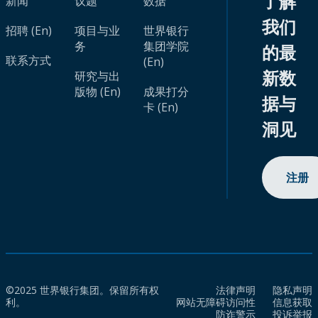
了解
新闻
议题
数据
我们
招聘 (En)
项目与业
世界银行
务
集团学院
的最
联系方式
(En)
新数
研究与出
版物 (En)
成果打分
据与
卡 (En)
洞见
注册
©2025 世界银行集团。保留所有权
法律声明
隐私声明
利。
网站无障碍访问性
信息获取
防诈警示
投诉举报