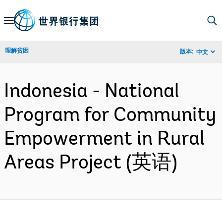
Skip
to
Main
理解贫困
版本:
中文
Navigation
Indonesia - National
Program for Community
Empowerment in Rural
Areas Project (英语)