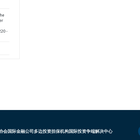
the
er
220 -
协会
国际金融公司
多边投资担保机构
国际投资争端解决中心