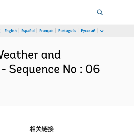
文
English
Español
Français
Português
Русский
 Weather and
 - Sequence No : 06
相关链接