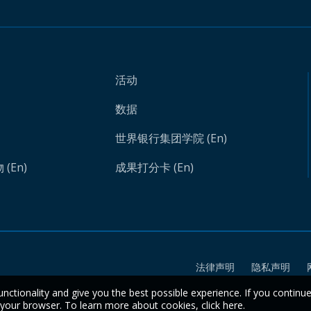
活动
数据
世界银行集团学院 (En)
(En)
成果打分卡 (En)
法律声明
隐私声明
unctionality and give you the best possible experience. If you continu
n your browser. To learn more about cookies,
click here
.