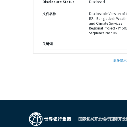
Disclosure Status
Disclosed
文件名称
Disclosable Version of 
ISR - Bangladesh Weath
and Climate Services
Regional Project - P150
Sequence No : 06
关键词
更多显示
国际复兴开发银行
国际开发