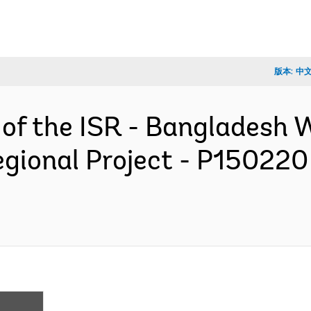
版本:
中
 of the ISR - Bangladesh
gional Project - P150220