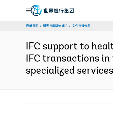
Skip
to
Main
理解贫困
研究与出版物 (En)
文件与报告库
Navigation
IFC support to healt
IFC transactions in 
specialized servic