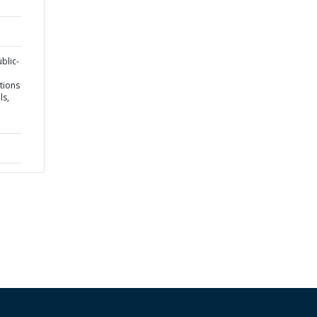
blic-
ctions
ls,