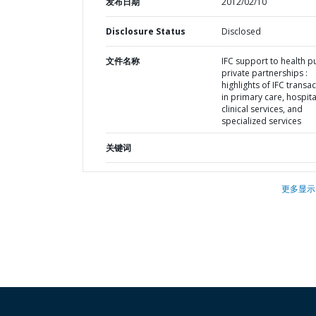
发布日期
2012/02/10
Disclosure Status
Disclosed
文件名称
IFC support to health pu
private partnerships :
highlights of IFC transa
in primary care, hospita
clinical services, and
specialized services
关键词
更多显示