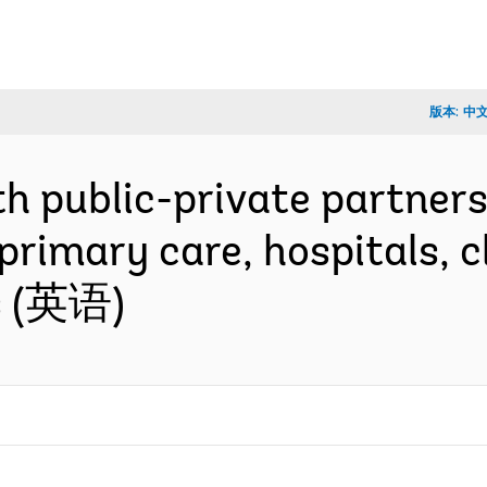
版本:
中
h public-private partnersh
primary care, hospitals, c
es (英语)