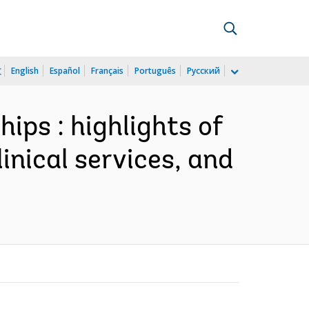
文
English
Español
Français
Português
Русский
ips : highlights of
linical services, and