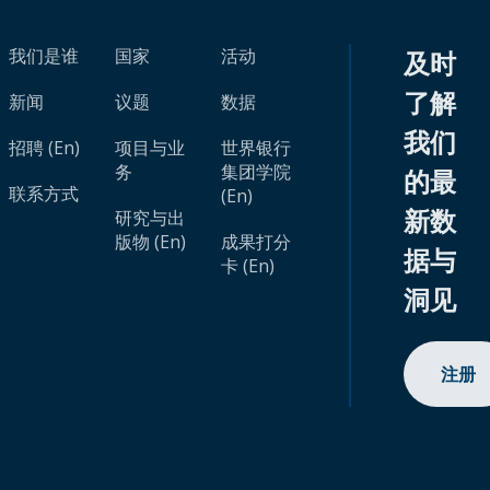
我们是谁
国家
活动
及时
了解
新闻
议题
数据
我们
招聘 (En)
项目与业
世界银行
务
集团学院
的最
联系方式
(En)
新数
研究与出
版物 (En)
成果打分
据与
卡 (En)
洞见
注册