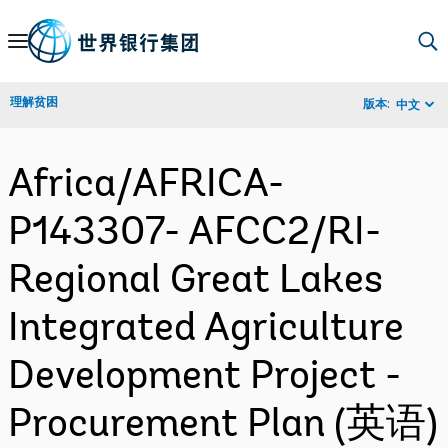
Skip
to
Main
理解贫困
版本:
中文
Navigation
Africa/AFRICA-
P143307- AFCC2/RI-
Regional Great Lakes
Integrated Agriculture
Development Project -
Procurement Plan (英语)