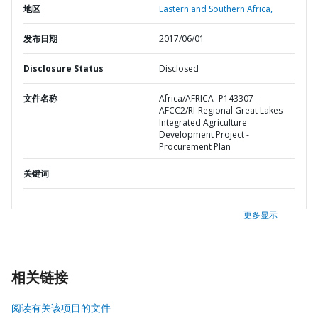
地区
Eastern and Southern Africa,
发布日期
2017/06/01
Disclosure Status
Disclosed
文件名称
Africa/AFRICA- P143307-
AFCC2/RI-Regional Great Lakes
Integrated Agriculture
Development Project -
Procurement Plan
关键词
更多显示
相关链接
阅读有关该项目的文件