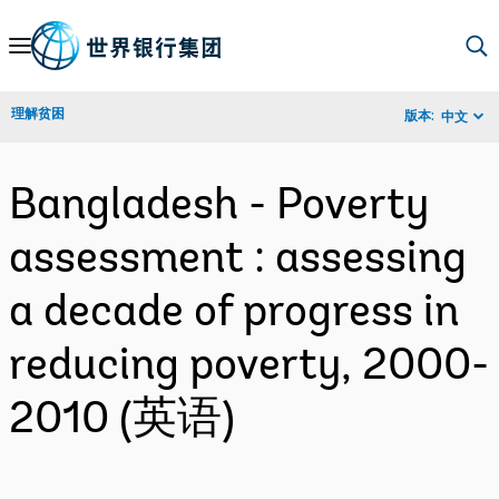
Skip
to
Main
理解贫困
版本:
中文
Navigation
Bangladesh - Poverty
assessment : assessing
a decade of progress in
reducing poverty, 2000-
2010 (英语)