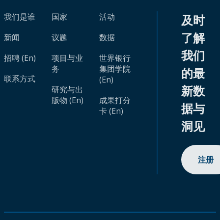
我们是谁
国家
活动
及时
了解
新闻
议题
数据
我们
招聘 (En)
项目与业
世界银行
务
集团学院
的最
联系方式
(En)
新数
研究与出
版物 (En)
成果打分
据与
卡 (En)
洞见
注册