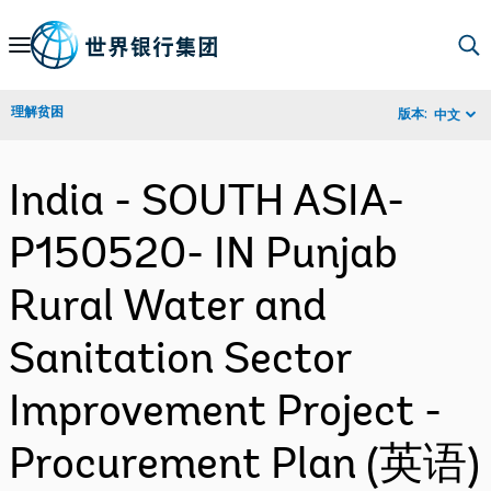
Skip
to
Main
理解贫困
版本:
中文
Navigation
India - SOUTH ASIA-
P150520- IN Punjab
Rural Water and
Sanitation Sector
Improvement Project -
Procurement Plan (英语)