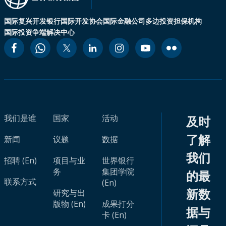
国际复兴开发银行
国际开发协会
国际金融公司
多边投资担保机构
国际投资争端解决中心
我们是谁
国家
活动
及时
了解
新闻
议题
数据
我们
招聘 (En)
项目与业
世界银行
务
集团学院
的最
联系方式
(En)
新数
研究与出
版物 (En)
成果打分
据与
卡 (En)