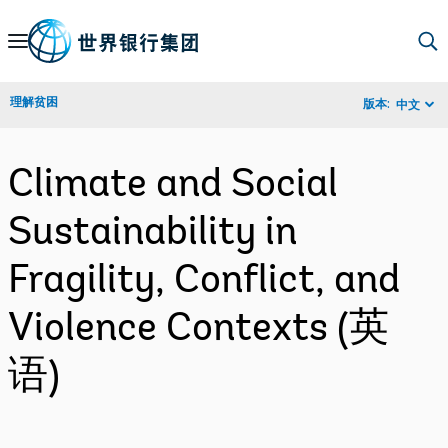
Skip
to
Main
理解贫困
版本:
中文
Navigation
Climate and Social
Sustainability in
Fragility, Conflict, and
Violence Contexts (英
语)