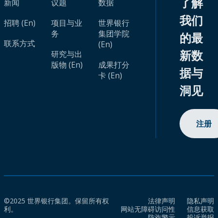
了解
新闻
议题
数据
我们
招聘 (En)
项目与业
世界银行
务
集团学院
的最
联系方式
(En)
新数
研究与出
版物 (En)
成果打分
据与
卡 (En)
洞见
注册
©2025 世界银行集团。保留所有权
法律声明
隐私声明
利。
网站无障碍访问性
信息获取
防诈警示
投诉举报