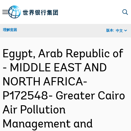
Skip
to
Main
理解贫困
版本:
中文
Navigation
Egypt, Arab Republic of
- MIDDLE EAST AND
NORTH AFRICA-
P172548- Greater Cairo
Air Pollution
Management and