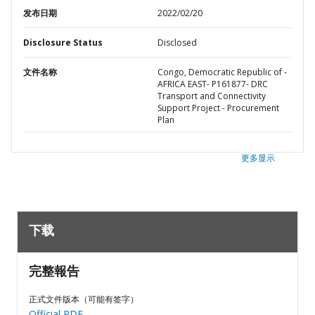
发布日期
2022/02/20
Disclosure Status
Disclosed
文件名称
Congo, Democratic Republic of -
AFRICA EAST- P161877- DRC
Transport and Connectivity
Support Project - Procurement
Plan
更多显示
下载
完整報告
正式文件版本（可能有签字）
Official PDF