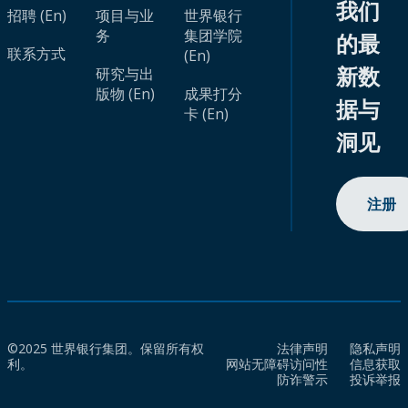
我们
招聘 (En)
项目与业
世界银行
务
集团学院
的最
联系方式
(En)
新数
研究与出
版物 (En)
成果打分
据与
卡 (En)
洞见
注册
©2025 世界银行集团。保留所有权
法律声明
隐私声明
利。
网站无障碍访问性
信息获取
防诈警示
投诉举报