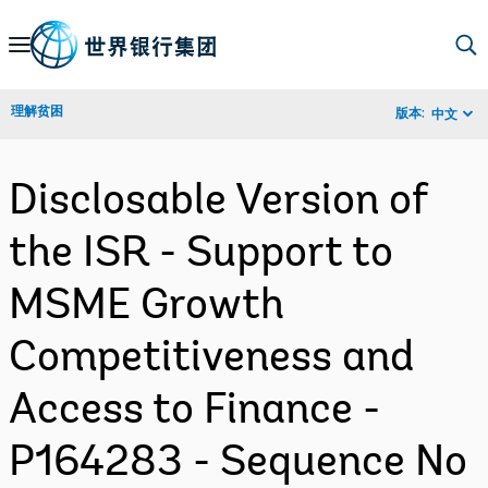
Skip
to
Main
理解贫困
版本:
中文
Navigation
Disclosable Version of
the ISR - Support to
MSME Growth
Competitiveness and
Access to Finance -
P164283 - Sequence No