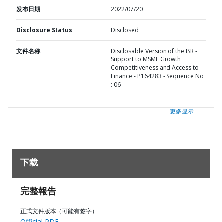
发布日期
2022/07/20
Disclosure Status
Disclosed
文件名称
Disclosable Version of the ISR -
Support to MSME Growth
Competitiveness and Access to
Finance - P164283 - Sequence No
: 06
更多显示
下载
完整報告
正式文件版本（可能有签字）
Official PDF