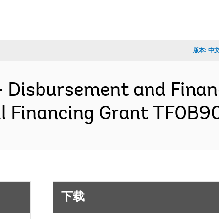
版本:
中
- Disbursement and Finan
nal Financing Grant TF0B
下载