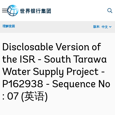
Skip
to
Main
理解贫困
版本:
中文
Navigation
Disclosable Version of
the ISR - South Tarawa
Water Supply Project -
P162938 - Sequence No
: 07 (英语)