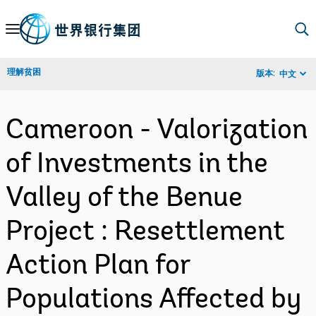
Skip
to
Main
理解贫困
版本:
中文
Navigation
Cameroon - Valorization
of Investments in the
Valley of the Benue
Project : Resettlement
Action Plan for
Populations Affected by