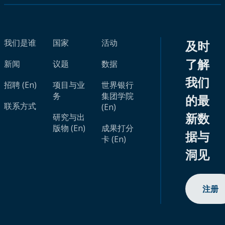
我们是谁
国家
活动
及时
了解
新闻
议题
数据
我们
招聘 (En)
项目与业
世界银行
务
集团学院
的最
联系方式
(En)
新数
研究与出
版物 (En)
成果打分
据与
卡 (En)
洞见
注册