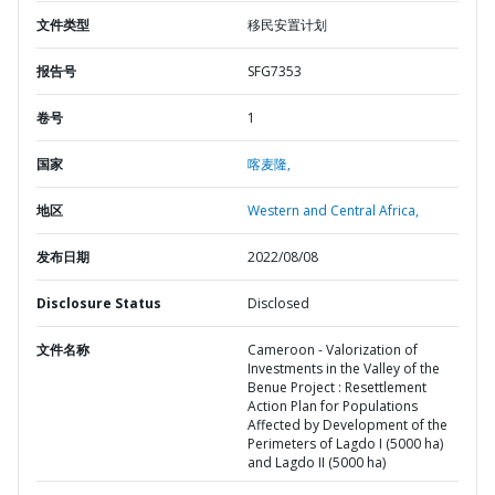
文件类型
移民安置计划
报告号
SFG7353
卷号
1
国家
喀麦隆,
地区
Western and Central Africa,
发布日期
2022/08/08
Disclosure Status
Disclosed
文件名称
Cameroon - Valorization of
Investments in the Valley of the
Benue Project : Resettlement
Action Plan for Populations
Affected by Development of the
Perimeters of Lagdo I (5000 ha)
and Lagdo II (5000 ha)