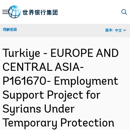
Skip
to
Main
理解贫困
版本:
中文
Navigation
Turkiye - EUROPE AND
CENTRAL ASIA-
P161670- Employment
Support Project for
Syrians Under
Temporary Protection