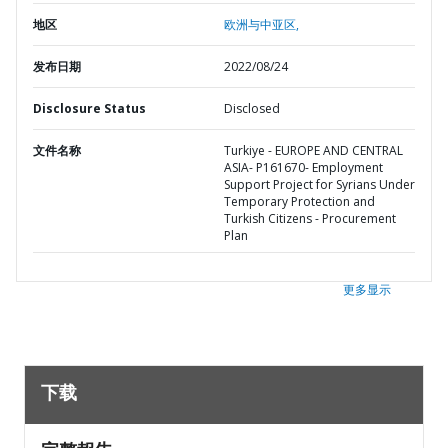
地区
欧洲与中亚区,
发布日期
2022/08/24
Disclosure Status
Disclosed
文件名称
Turkiye - EUROPE AND CENTRAL
ASIA- P161670- Employment
Support Project for Syrians Under
Temporary Protection and
Turkish Citizens - Procurement
Plan
更多显示
下载