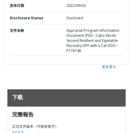
发布日期
2022/09/26
Disclosure Status
Disclosed
文件名称
Appraisal Program Information
Document (PID) - Cabo Verde:
Second Resilient and Equitable
Recovery DPF with a Cat DDO -
P176148
更多显示
下载
完整報告
正式文件版本（可能有签字）
DOCX