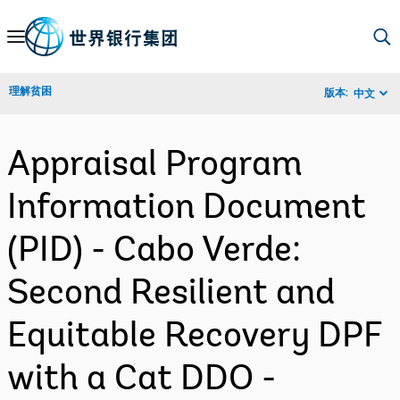
Skip
to
Main
理解贫困
版本:
中文
Navigation
Appraisal Program
Information Document
(PID) - Cabo Verde:
Second Resilient and
Equitable Recovery DPF
with a Cat DDO -