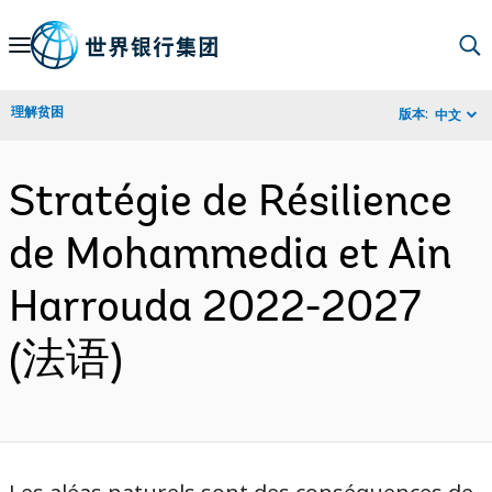
Skip
to
Main
理解贫困
版本:
中文
Navigation
Stratégie de Résilience
de Mohammedia et Ain
Harrouda 2022-2027
(法语)