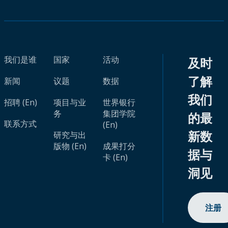
我们是谁
国家
活动
及时
了解
新闻
议题
数据
我们
招聘 (En)
项目与业
世界银行
务
集团学院
的最
联系方式
(En)
新数
研究与出
版物 (En)
成果打分
据与
卡 (En)
洞见
注册