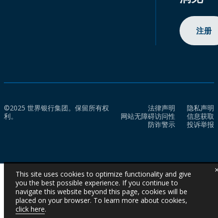
注册
©2025 世界银行集团。保留所有权
法律声明
隐私声明
利。
网站无障碍访问性
信息获取
防诈警示
投诉举报
This site uses cookies to optimize functionality and give
you the best possible experience. If you continue to
navigate this website beyond this page, cookies will be
placed on your browser. To learn more about cookies,
click here
.