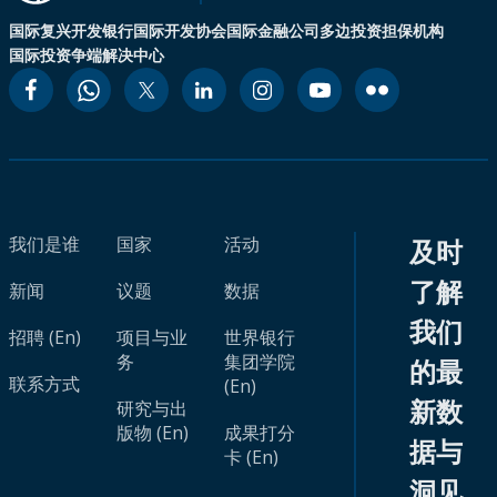
国际复兴开发银行
国际开发协会
国际金融公司
多边投资担保机构
国际投资争端解决中心
我们是谁
国家
活动
及时
了解
新闻
议题
数据
我们
招聘 (En)
项目与业
世界银行
务
集团学院
的最
联系方式
(En)
新数
研究与出
版物 (En)
成果打分
据与
卡 (En)
洞见