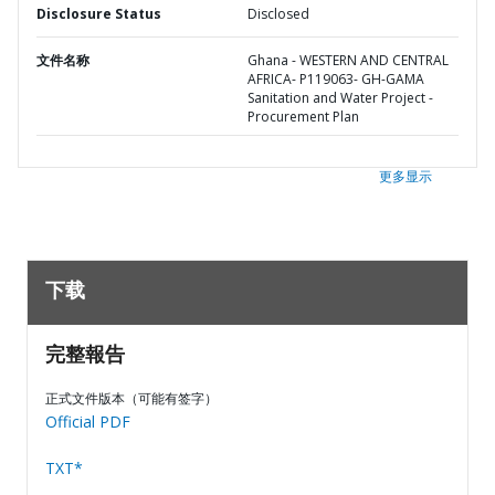
Disclosure Status
Disclosed
文件名称
Ghana - WESTERN AND CENTRAL
AFRICA- P119063- GH-GAMA
Sanitation and Water Project -
Procurement Plan
更多显示
下载
完整報告
正式文件版本（可能有签字）
Official PDF
TXT*