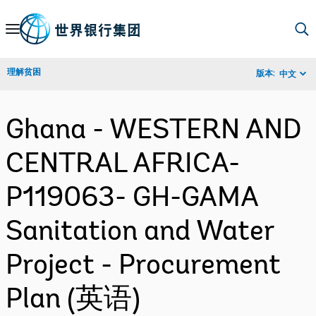
Skip
to
Main
理解贫困
版本:
中文
Navigation
Ghana - WESTERN AND
CENTRAL AFRICA-
P119063- GH-GAMA
Sanitation and Water
Project - Procurement
Plan (英语)