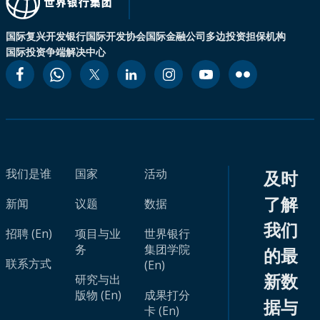
国际复兴开发银行
国际开发协会
国际金融公司
多边投资担保机构
国际投资争端解决中心
我们是谁
国家
活动
及时
了解
新闻
议题
数据
我们
招聘 (En)
项目与业
世界银行
务
集团学院
的最
联系方式
(En)
新数
研究与出
版物 (En)
成果打分
据与
卡 (En)