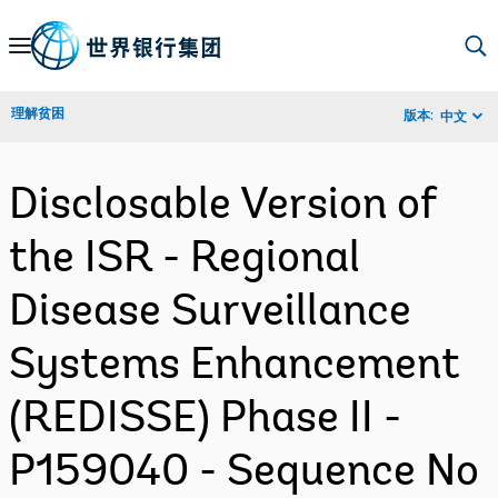
Skip
to
Main
理解贫困
版本:
中文
Navigation
Disclosable Version of
the ISR - Regional
Disease Surveillance
Systems Enhancement
(REDISSE) Phase II -
P159040 - Sequence No