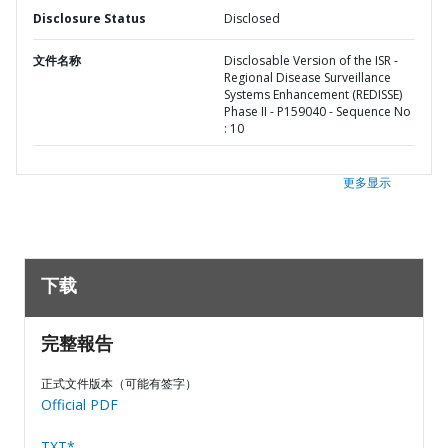
Disclosure Status
Disclosed
文件名称
Disclosable Version of the ISR -
Regional Disease Surveillance
Systems Enhancement (REDISSE)
Phase II - P159040 - Sequence No
: 10
更多显示
下载
完整報告
正式文件版本（可能有签字）
Official PDF
TXT*