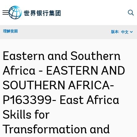
Skip
to
Main
理解贫困
版本:
中文
Navigation
Eastern and Southern
Africa - EASTERN AND
SOUTHERN AFRICA-
P163399- East Africa
Skills for
Transformation and