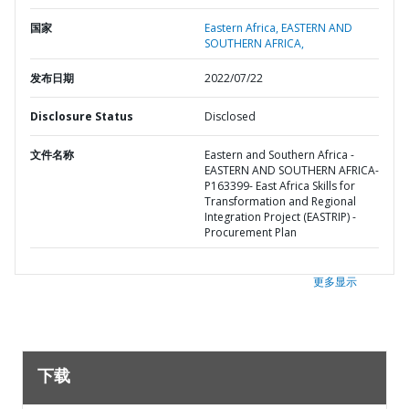
国家
Eastern Africa,
EASTERN AND
SOUTHERN AFRICA,
发布日期
2022/07/22
Disclosure Status
Disclosed
文件名称
Eastern and Southern Africa -
EASTERN AND SOUTHERN AFRICA-
P163399- East Africa Skills for
Transformation and Regional
Integration Project (EASTRIP) -
Procurement Plan
更多显示
下载