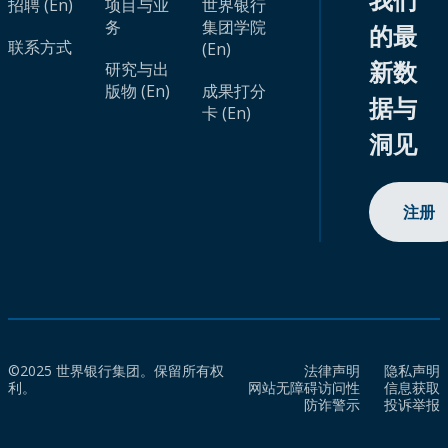
招聘 (En)
项目与业
世界银行
务
集团学院
的最
联系方式
(En)
新数
研究与出
版物 (En)
成果打分
据与
卡 (En)
洞见
注册
©2025 世界银行集团。保留所有权
法律声明
隐私声明
利。
网站无障碍访问性
信息获取
防诈警示
投诉举报