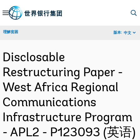
Skip
to
Main
理解贫困
版本:
中文
Navigation
Disclosable
Restructuring Paper -
West Africa Regional
Communications
Infrastructure Program
- APL2 - P123093 (英语)