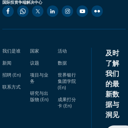
国际投资争端解决中心
我们是谁
国家
活动
及时
了解
新闻
议题
数据
我们
招聘 (En)
项目与业
世界银行
务
集团学院
的最
联系方式
(En)
新数
研究与出
版物 (En)
成果打分
据与
卡 (En)
洞见