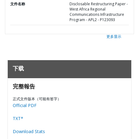
文件名称
Disclosable Restructuring Paper -
West Africa Regional
Communications Infrastructure
Program - APL2 - P123093
更多显示
下载
完整報告
正式文件版本（可能有签字）
Official PDF
TXT*
Download Stats