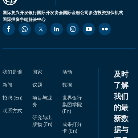
国际复兴开发银行
国际开发协会
国际金融公司
多边投资担保机构
国际投资争端解决中心
我们是谁
国家
活动
及时
了解
新闻
议题
数据
我们
招聘 (En)
项目与业
世界银行
务
集团学院
的最
联系方式
(En)
新数
研究与出
版物 (En)
成果打分
据与
卡 (En)