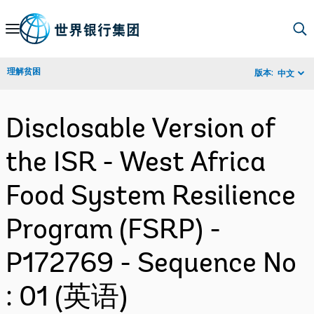
Skip
to
Main
理解贫困
版本:
中文
Navigation
Disclosable Version of
the ISR - West Africa
Food System Resilience
Program (FSRP) -
P172769 - Sequence No
: 01 (英语)