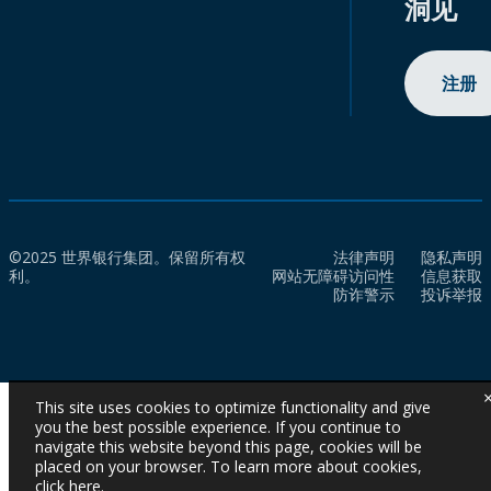
洞见
注册
©2025 世界银行集团。保留所有权
法律声明
隐私声明
利。
网站无障碍访问性
信息获取
防诈警示
投诉举报
This site uses cookies to optimize functionality and give
you the best possible experience. If you continue to
navigate this website beyond this page, cookies will be
placed on your browser. To learn more about cookies,
click here
.