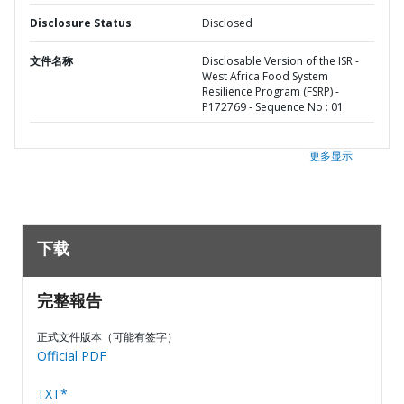
Disclosure Status
Disclosed
文件名称
Disclosable Version of the ISR -
West Africa Food System
Resilience Program (FSRP) -
P172769 - Sequence No : 01
更多显示
下载
完整報告
正式文件版本（可能有签字）
Official PDF
TXT*