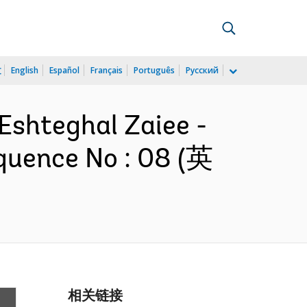
文
English
Español
Français
Português
Русский
 Eshteghal Zaiee -
quence No : 08 (英
相关链接