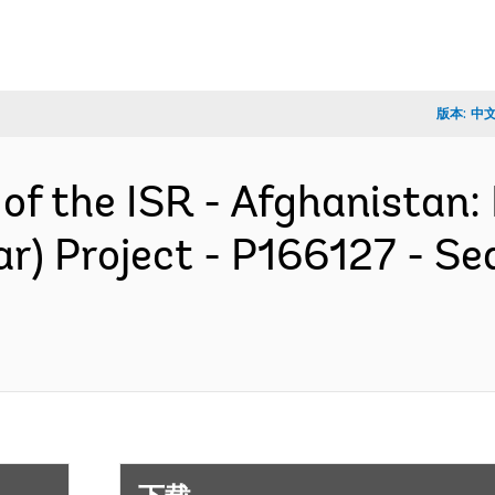
版本:
中
 of the ISR - Afghanistan:
) Project - P166127 - Se